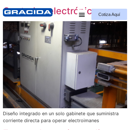
Controles electrónicos
Cotiza Aquí
Quiénes Somos
Diseño integrado en un solo gabinete que suministra
corriente directa para operar electroimanes