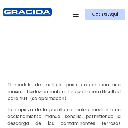
Cotiza Aquí
Quiénes Somos
Parrilla Magnética con
sistema de
autolimpieza
El modelo de múltiple paso proporciona una
máxima fluidez en materiales que tienen dificultad
para fluir (se apelmacen).
La limpieza de la parrilla se realiza mediante un
accionamiento manual sencillo, permitiendo la
descarga de los contaminantes ferrosos